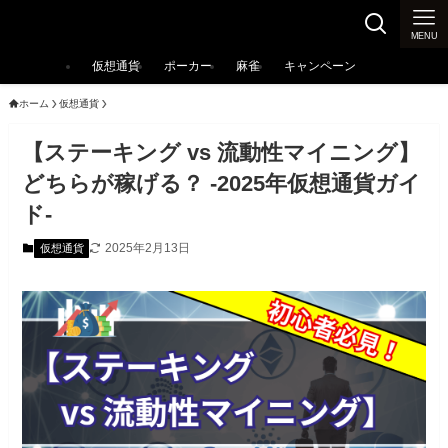
カジノ大辞典
MENU
仮想通貨
ポーカー
麻雀
キャンペーン
ホーム
仮想通貨
【ステーキング vs 流動性マイニング】
どちらが稼げる？ -2025年仮想通貨ガイ
ド-
2025年2月13日
仮想通貨