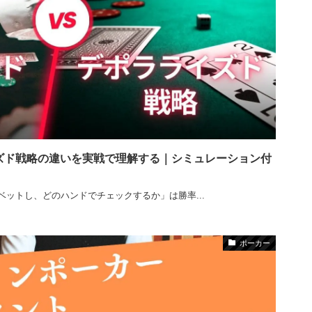
イズド戦略の違いを実戦で理解する｜シミュレーション付
ットし、どのハンドでチェックするか」は勝率...
ポーカー