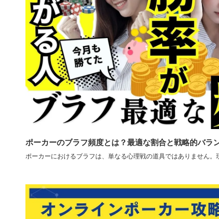
ポーカーのブラフ頻度とは？最適な割合と戦略的バラ
ポーカーにおけるブラフは、単なる心理戦の道具ではありません。現代