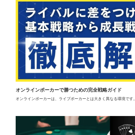
オンラインポーカーで勝つための完全戦略ガイド
オンラインポーカーは、ライブポーカーとは大きく異なる環境です。画