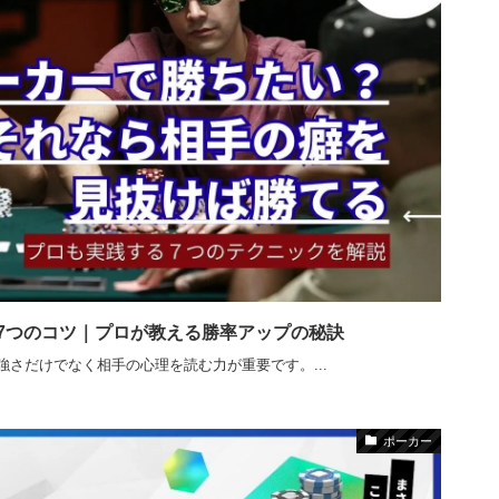
7つのコツ｜プロが教える勝率アップの秘訣
さだけでなく相手の心理を読む力が重要です。...
ポーカー