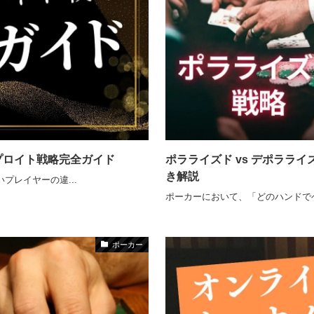
プロイト戦略完全ガイド
ポラライズド vs デポララ
き解説
レイヤーの違...
ポーカーにおいて、「どのハンドでベ
ポーカー