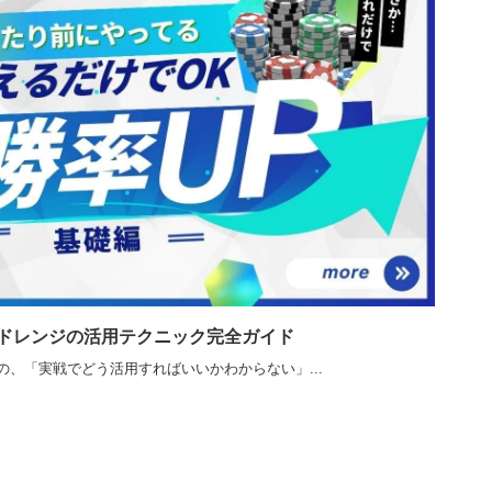
ドレンジの活用テクニック完全ガイド
、「実戦でどう活用すればいいかわからない」...