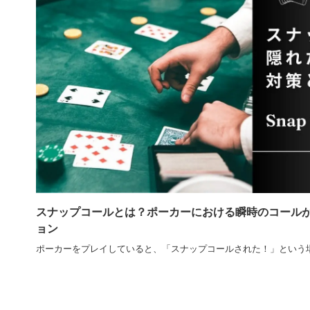
スナップコールとは？ポーカーにおける瞬時のコール
ョン
ポーカーをプレイしていると、「スナップコールされた！」という場面