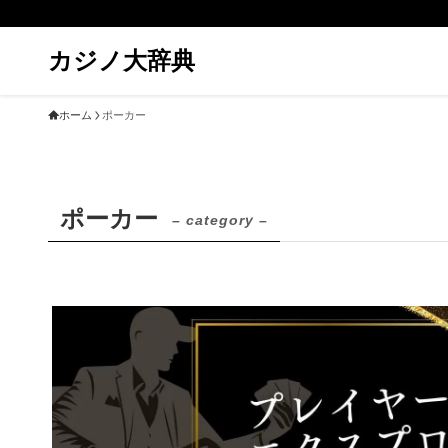
カジノ大辞典
ホーム
ポーカー
ポーカー
– category –