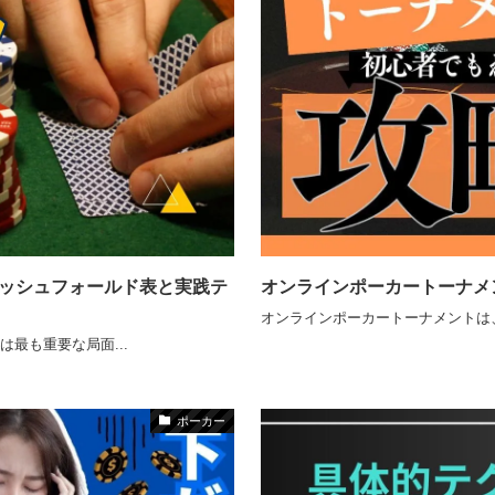
プッシュフォールド表と実践テ
オンラインポーカートーナメ
オンラインポーカートーナメントは、
最も重要な局面...
ポーカー