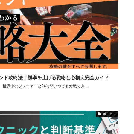
ント攻略法｜勝率を上げる戦略と心構え完全ガイド
世界中のプレイヤーと24時間いつでも対戦でき...
ポーカー