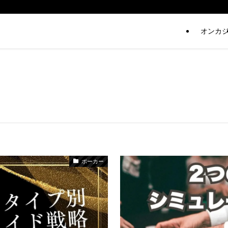
オンカ
ポーカー