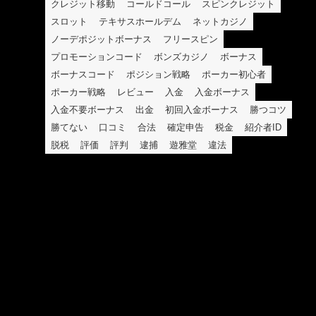
クレジット移動
コールドコール
スピンクレジット
スロット
テキサスホールデム
ネットカジノ
ノーデポジットボーナス
フリースピン
プロモーションコード
ボンズカジノ
ボーナス
ボーナスコード
ポジション戦略
ポーカー初心者
ポーカー戦略
レビュー
入金
入金ボーナス
入金不要ボーナス
出金
初回入金ボーナス
勝つコツ
勝てない
口コミ
合法
確定申告
税金
紹介者ID
脱税
評価
評判
逮捕
遊雅堂
違法