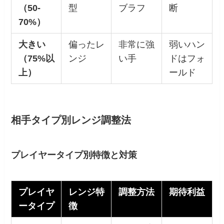
（
50-
型
ブラフ
断
70%
）
大きい
偏ったレ
非常に強
弱いハン
（
75%
以
ンジ
い手
ドはフォ
上）
ールド
相手タイプ別レンジ調整法
プレイヤータイプ別特徴と対策
プレイヤ
レンジ特
調整方法
期待利益
ータイプ
徴