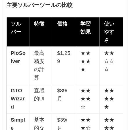
主要ソルバーツールの比較
ソル
特徴
価格
学習
使い
バー
効果
やす
さ
PioSo
最高
$1,25
★★
★★
lver
精度
9
★★
☆☆
の計
★
☆
算
GTO
直感
$89/
★★
★★
Wizar
的UI
月
★★
★★
d
☆
★
Simpl
基本
$39/
★★
★★
e
的な
月
★☆
★★