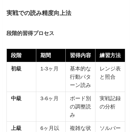
実戦での読み精度向上法
段階的習得プロセス
段階
期間
習得内容
練習方法
初級
1-3ヶ月
基本的な
レンジ表
行動パタ
と照合
ーン読み
中級
3-6ヶ月
ボード別
実戦記録
の調整読
の分析
み
上級
6ヶ月以
複雑な状
ソルバー