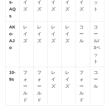
s-
イ
イ
イ
イ
イ
ッ
AQ
ズ
ズ
ズ
ズ
ズ
ト
s
AK
レ
レ
レ
レ
コ
コ
o-
イ
イ
イ
イ
ー
ー
AJ
ズ
ズ
ズ
ズ
ル
ル/
o
3ベ
ッ
ト
10-
フ
フ
レ
レ
フ
コ
9s
ォ
ォ
イ
イ
ォ
ー
ー
ー
ズ
ズ
ー
ル
ル
ル
ル
ド
ド
ド