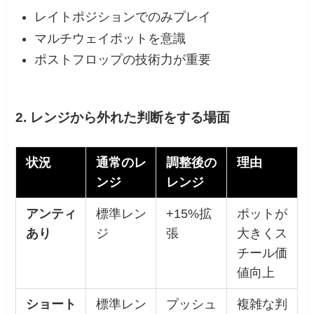
レイトポジションでのみプレイ
マルチウェイポットを意識
ポストフロップの技術力が重要
2. レンジから外れた判断をする場面
状況
通常のレ
調整後の
理由
ンジ
レンジ
アンティ
標準レン
+15%拡
ポットが
あり
ジ
張
大きくス
チール価
値向上
ショート
標準レン
プッシュ
複雑な判