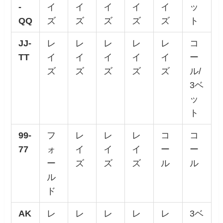
-
イ
イ
イ
イ
イ
ッ
QQ
ズ
ズ
ズ
ズ
ズ
ト
JJ-
レ
レ
レ
レ
レ
コ
TT
イ
イ
イ
イ
イ
ー
ズ
ズ
ズ
ズ
ズ
ル/
3ベ
ッ
ト
99-
フ
レ
レ
レ
コ
コ
77
ォ
イ
イ
イ
ー
ー
ー
ズ
ズ
ズ
ル
ル
ル
ド
AK
レ
レ
レ
レ
レ
3ベ