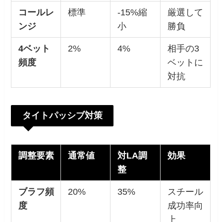
コールレ
標準
-15%縮
厳選して
ンジ
小
勝負
4
ベット
2%
4%
相手の3
頻度
ベットに
対抗
タイトパッシブ対策
調整要素
通常値
対LA調
効果
整
ブラフ頻
20%
35%
スチール
度
成功率向
上