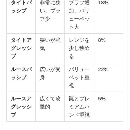
タイトパ
非常に狭
ブラフ増
18%
ッシブ
い、ブラ
加、バリ
フ少
ューベッ
ト大
タイトア
狭いが強
レンジを
8%
グレッシ
気
少し狭め
ブ
る
ルースパ
広いが受
バリュー
22%
ッシブ
身
ベット重
視
ルースア
広くて攻
罠とプレ
5%
グレッシ
撃的
ミアムハ
ブ
ンド重視