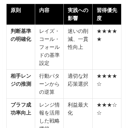
原則
内容
実践への
習得優先
影響
度
判断基準
レイズ・
迷いの削
★★★★
の明確化
コール・
減、一貫
★
フォール
性向上
ドの基準
設定
相手レン
行動パタ
適切な対
★★★★
ジの推測
ーンから
応策選択
☆
の逆算
ブラフ成
レンジ情
利益最大
★★★☆
功率向上
報を活用
化
☆
した戦略