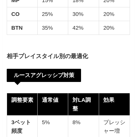
MP
15%
18%
20%
CO
25%
30%
20%
BTN
35%
42%
20%
相手プレイスタイル別の最適化
ルースアグレッシブ対策
調整要素
通常値
対LA調
効果
整
3
ベット
5%
8%
プレッシ
頻度
ャー増