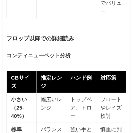
でバリュ
ー
フロップ以降での詳細読み
コンティニューベット分析
CBサイ
推定レン
ハンド例
対応策
ズ
ジ
小さい
幅広いレ
トップペ
フロート
（
25-
ンジ
ア、ドロ
やレイズ
40%
）
ー
検討
標準
バランス
強い手と
慎重に判