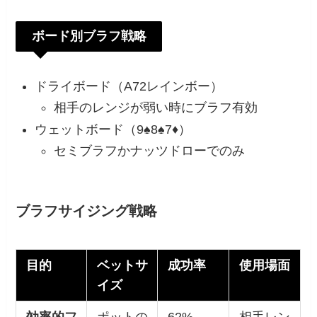
ボード別ブラフ戦略
ドライボード（A72レインボー）
相手のレンジが弱い時にブラフ有効
ウェットボード（9♠8♠7♦）
セミブラフかナッツドローでのみ
ブラフサイジング戦略
目的
ベットサ
成功率
使用場面
イズ
効率的フ
ポットの
62%
相手レン