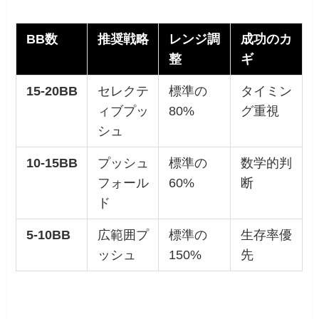
BB数
推奨戦略
レンジ調
成功のカ
整
ギ
15-20BB
セレクテ
標準の
タイミン
ィブプッ
80%
グ重視
シュ
10-15BB
プッシュ
標準の
数学的判
フォール
60%
断
ド
5-10BB
広範囲プ
標準の
生存率優
ッシュ
150%
先