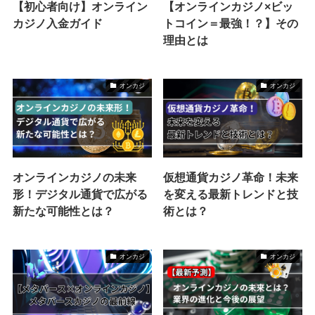
【初心者向け】オンライン
【オンラインカジノ×ビッ
カジノ入金ガイド
トコイン＝最強！？】その
理由とは
オンカジ
オンカジ
オンラインカジノの未来
仮想通貨カジノ革命！未来
形！デジタル通貨で広がる
を変える最新トレンドと技
新たな可能性とは？
術とは？
オンカジ
オンカジ