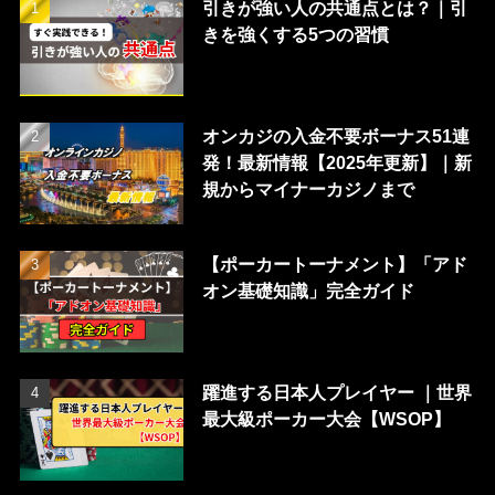
引きが強い人の共通点とは？｜引
きを強くする5つの習慣
オンカジの入金不要ボーナス51連
発！最新情報【2025年更新】｜新
規からマイナーカジノまで
【ポーカートーナメント】「アド
オン基礎知識」完全ガイド
躍進する日本人プレイヤー ｜世界
最大級ポーカー大会【WSOP】