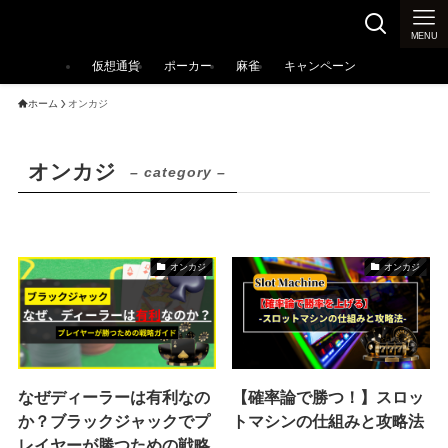
カジノ大辞典
MENU
仮想通貨
ポーカー
麻雀
キャンペーン
ホーム
オンカジ
オンカジ
– category –
オンカジ
オンカジ
なぜディーラーは有利なの
【確率論で勝つ！】スロッ
か？ブラックジャックでプ
トマシンの仕組みと攻略法
レイヤーが勝つための戦略