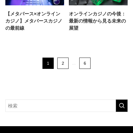
【メタバース×オンライン
オンラインカジノの今後：
カジノ】メタバースカジノ
最新の情報から見る未来の
の最前線
展望
1
2
...
6