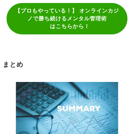
【プロもやっている！】 オンラインカジ
ノで勝ち続けるメンタル管理術
はこちらから！
まとめ