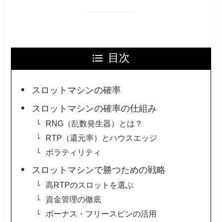
目次
スロットマシンの確率
スロットマシンの確率の仕組み
RNG（乱数発生器）とは？
RTP（還元率）とハウスエッジ
ボラティリティ
スロットマシンで勝つための戦略
高RTPのスロットを選ぶ
資金管理の徹底
ボーナス・フリースピンの活用