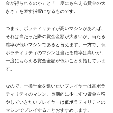
金が得られるのか」と「一度にもらえる賞金の大
きさ」を表す指標になるものです。
つまり、ボラティリティが高いマシンがあれば、
それは当たった際の賞金金額が大きいが、当たる
確率が低いマシンであると言えます。一方で、低
ボラティリティのマシンは当たる確率は高いが、
一度にもらえる賞金金額が低いことを指していま
す。
なので、一攫千金を狙いたいプレイヤーは高ボラ
ティリティのマシン、長期的に少しずつ資金を増
やしていきたいプレイヤーは低ボラティリティの
マシンでプレイすることおすすめします。