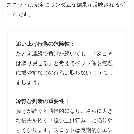
スロットは完全にランダムな結果が反映されるゲ
ームです。
追い上げ行為の危険性：
たとえ連続で負けが続いても、「次こそ
は取り戻せる」と考えてベット額を無理
に増やすなどの行為は取らないようにし
ましょう。
冷静な判断の重要性：
負けが続くと感情的になり、さらに大き
な損失を招く「追い上げ行為」に陥りや
すくなります。スロットは長期的なエン