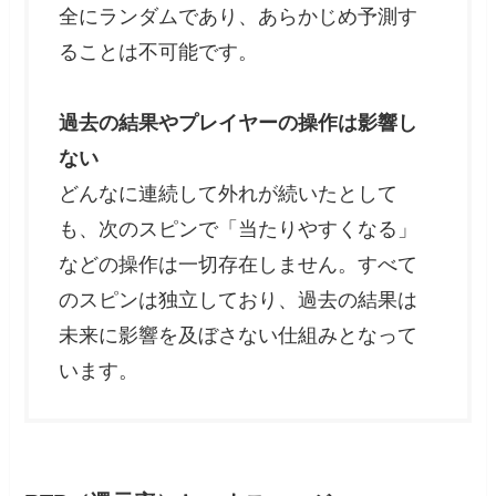
全にランダムであり、あらかじめ予測す
ることは不可能です。
過去の結果やプレイヤーの操作は影響し
ない
どんなに連続して外れが続いたとして
も、次のスピンで「当たりやすくなる」
などの操作は一切存在しません。すべて
のスピンは独立しており、過去の結果は
未来に影響を及ぼさない仕組みとなって
います。