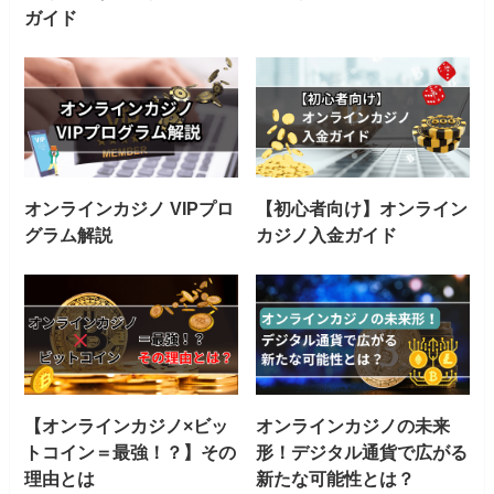
ガイド
オンラインカジノ VIPプロ
【初心者向け】オンライン
グラム解説
カジノ入金ガイド
【オンラインカジノ×ビッ
オンラインカジノの未来
トコイン＝最強！？】その
形！デジタル通貨で広がる
理由とは
新たな可能性とは？