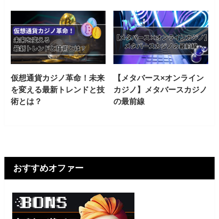
仮想通貨カジノ革命！未来
【メタバース×オンライン
を変える最新トレンドと技
カジノ】メタバースカジノ
術とは？
の最前線
おすすめオファー