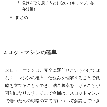
負けを取り戻そうとしない（ギャンブル依
存対策）
まとめ
スロットマシンの確率
スロットマシンは、完全に運任せというわけでは
なく、マシンの確率、仕組みを理解することで戦
略を立てることができ、結果勝率を上げることが
可能になります。そこで今回は、スロットマシン
で勝つための戦略の立て方について解説していき