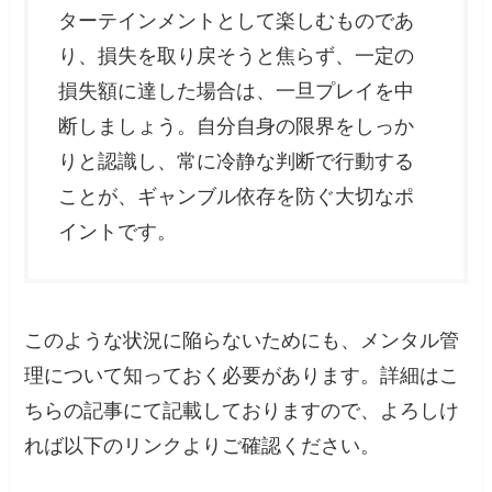
ターテインメントとして楽しむものであ
り、損失を取り戻そうと焦らず、一定の
損失額に達した場合は、一旦プレイを中
断しましょう。自分自身の限界をしっか
りと認識し、常に冷静な判断で行動する
ことが、ギャンブル依存を防ぐ大切なポ
イントです。
このような状況に陥らないためにも、メンタル管
理について知っておく必要があります。詳細はこ
ちらの記事にて記載しておりますので、よろしけ
れば以下のリンクよりご確認ください。