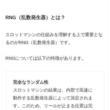
RNG（乱数発生器）とは？
スロットマシンの仕組みを理解する上で重要とな
るのがRNG（乱数発生器）です。
RNGについては以下の特徴があります。
完全なランダム性
スロットマシンの結果は、内部で高速に
動作する乱数発生器によって決定されま
す。このため、リールが止まる位置は完