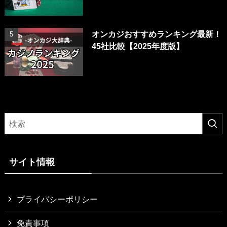
オンカジおすすめランキング最新！
45社比較【2025年度版】
サイト情報
プライバシーポリシー
免責事項