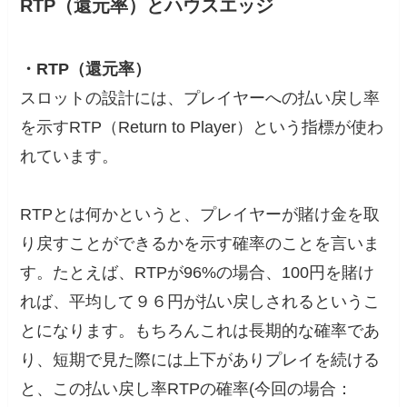
RTP（還元率）とハウスエッジ
・RTP（還元率）
スロットの設計には、プレイヤーへの払い戻し率
を示すRTP（Return to Player）という指標が使わ
れています。
RTPとは何かというと、プレイヤーが賭け金を取
り戻すことができるかを示す確率のことを言いま
す。たとえば、RTPが96%の場合、100円を賭け
れば、平均して９６円が払い戻しされるというこ
とになります。もちろんこれは長期的な確率であ
り、短期で見た際には上下がありプレイを続ける
と、この払い戻し率RTPの確率(今回の場合：