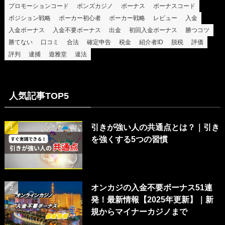
プロモーションコード
ボンズカジノ
ボーナス
ボーナスコード
ポジション戦略
ポーカー初心者
ポーカー戦略
レビュー
入金
入金ボーナス
入金不要ボーナス
出金
初回入金ボーナス
勝つコツ
勝てない
口コミ
合法
確定申告
税金
紹介者ID
脱税
評価
評判
逮捕
遊雅堂
違法
人気記事TOP5
引きが強い人の共通点とは？｜引き
を強くする5つの習慣
オンカジの入金不要ボーナス51連
発！最新情報【2025年更新】｜新
規からマイナーカジノまで