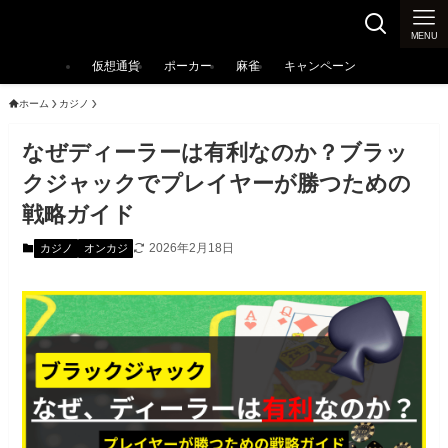
カジノ大辞典
MENU
仮想通貨
ポーカー
麻雀
キャンペーン
ホーム
カジノ
なぜディーラーは有利なのか？ブラッ
クジャックでプレイヤーが勝つための
戦略ガイド
2026年2月18日
カジノ
オンカジ