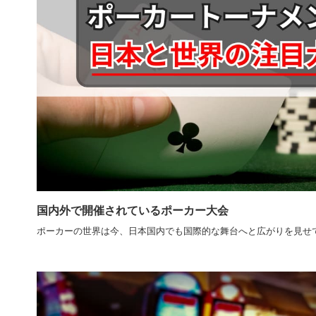
国内外で開催されているポーカー大会
ポーカーの世界は今、日本国内でも国際的な舞台へと広がりを見せてい