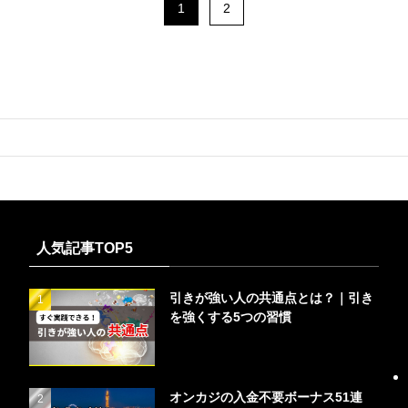
1
2
人気記事TOP5
引きが強い人の共通点とは？｜引き
を強くする5つの習慣
オンカジの入金不要ボーナス51連