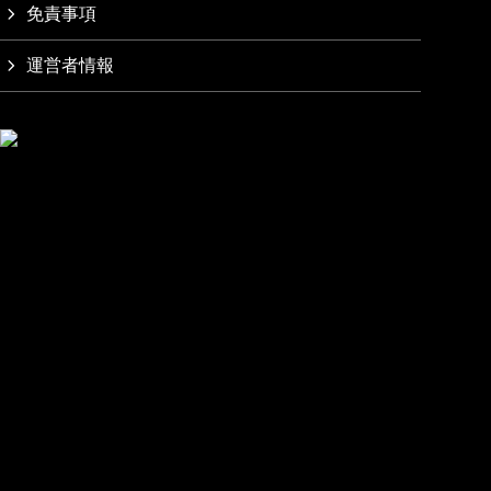
免責事項
運営者情報