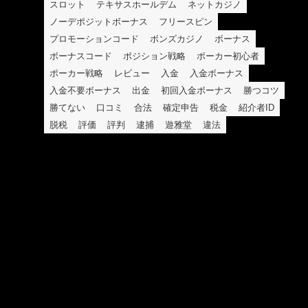
スロット
テキサスホールデム
ネットカジノ
ノーデポジットボーナス
フリースピン
プロモーションコード
ボンズカジノ
ボーナス
ボーナスコード
ポジション戦略
ポーカー初心者
ポーカー戦略
レビュー
入金
入金ボーナス
入金不要ボーナス
出金
初回入金ボーナス
勝つコツ
勝てない
口コミ
合法
確定申告
税金
紹介者ID
脱税
評価
評判
逮捕
遊雅堂
違法