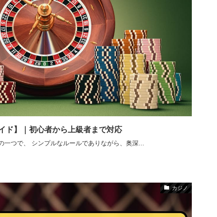
イド】｜初心者から上級者まで対応
一つで、 シンプルなルールでありながら、奥深...
カジノ