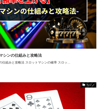
マシンの仕組みと攻略法
仕組みと攻略法 スロットマシンの確率 スロッ...
カジノ