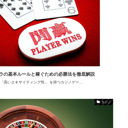
ラの基本ルールと稼ぐための必勝法を徹底解説
「高いエキサイティング性」 を持つカジノゲー...
カジノ