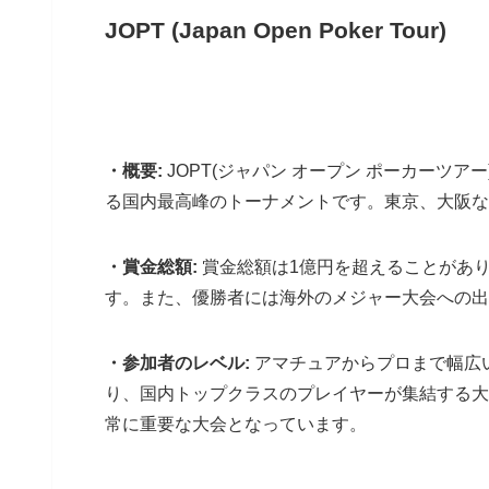
JOPT (Japan Open Poker Tour)
・概要:
JOPT(ジャパン オープン ポーカーツ
る国内最高峰のトーナメントです。東京、大阪な
・賞金総額:
賞金総額は1億円を超えることがあり
す。また、優勝者には海外のメジャー大会への出
・参加者のレベル:
アマチュアからプロまで幅広
り、国内トップクラスのプレイヤーが集結する大
常に重要な大会となっています。