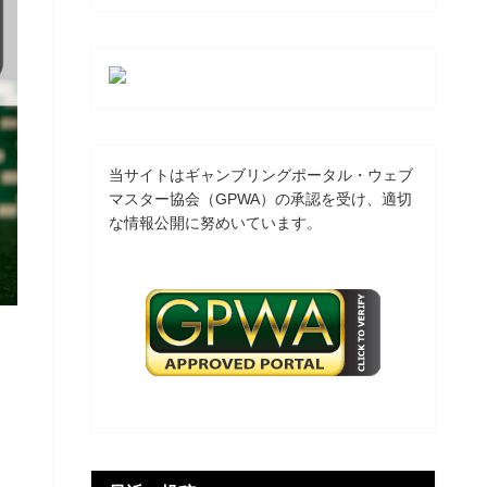
当サイトはギャンブリングポータル・ウェブ
マスター協会（GPWA）の承認を受け、適切
な情報公開に努めいています。