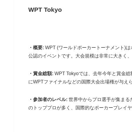
WPT Tokyo
・概要:
WPT (ワールドポーカートーナメント)
公認のイベントです。大会規模は非常に大きく、数
・賞金総額:
WPT Tokyoでは、去年今年と賞
にWPTファイナルなどの国際大会出場権が与えら
・参加者のレベル:
世界中からプロ選手が集まる
のトッププロが多く、国際的なポーカープレイヤ