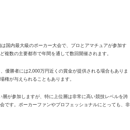
アー)は国内最大級のポーカー大会で、プロとアマチュアが参加す
ど複数の主要都市で年間を通して数回開催されます。
、優勝者には2,000万円近くの賞金が提供される場合もありま
場権が与えられることもあります​。
い層が参加しますが、特に上位層は非常に高い競技レベルを誇
会です。ポーカーファンやプロフェッショナルにとっても、非