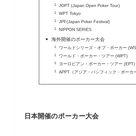
JOPT (Japan Open Poker Tour)
WPT Tokyo
JPF(Japan Poker Festival)
NIPPON SERIES
海外開催のポーカー大会
ワールドシリーズ・オブ・ポーカー (WS
ワールド・ポーカー・ツアー (WPT)
ヨーロピアン・ポーカー・ツアー (EPT)
APPT（アジア・パシフィック・ポーカ
日本開催のポーカー大会