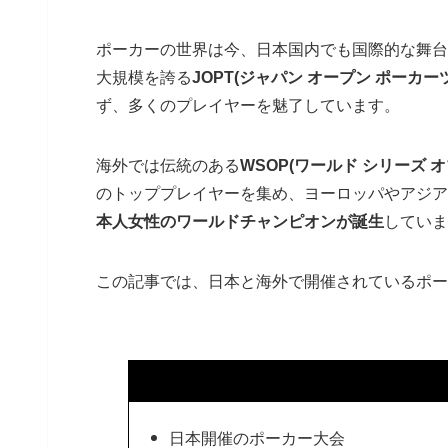
ポーカーの世界は今、日本国内でも国際的な舞台
大規模を誇る
JOPT(ジャパン オープン ポーカー
ず、多くのプレイヤーを魅了しています。
海外では伝統のある
WSOP(ワールド シリーズ オ
のトッププレイヤーを集め、ヨーロッパやアジア
本人女性のワールドチャンピオンが誕生
していま
この記事では、日本と海外で開催されているポー
日本開催のポーカー大会