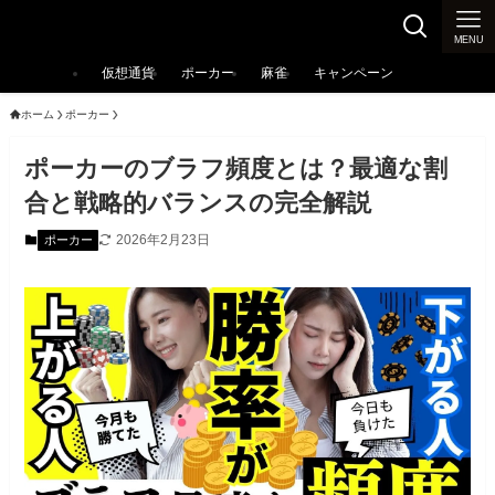
カジノ大辞典
MENU
仮想通貨
ポーカー
麻雀
キャンペーン
ホーム
ポーカー
ポーカーのブラフ頻度とは？最適な割
合と戦略的バランスの完全解説
2026年2月23日
ポーカー