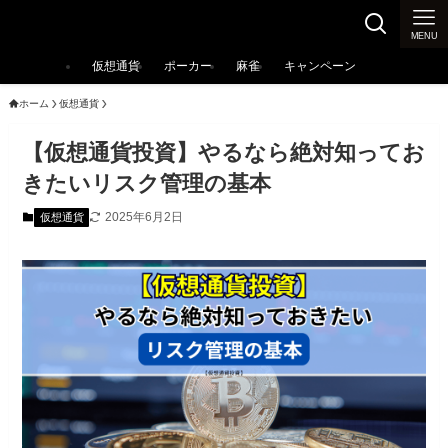
カジノ大辞典
MENU
仮想通貨
ポーカー
麻雀
キャンペーン
ホーム
仮想通貨
【仮想通貨投資】やるなら絶対知ってお
きたいリスク管理の基本
2025年6月2日
仮想通貨