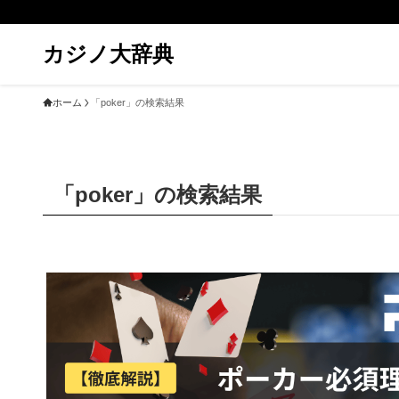
カジノ大辞典
ホーム
「poker」の検索結果
「poker」の検索結果