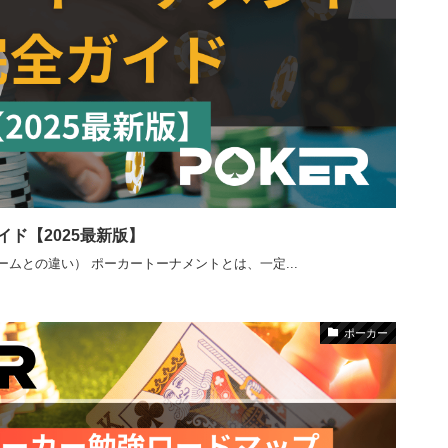
ド【2025最新版】
ムとの違い） ポーカートーナメントとは、一定...
ポーカー