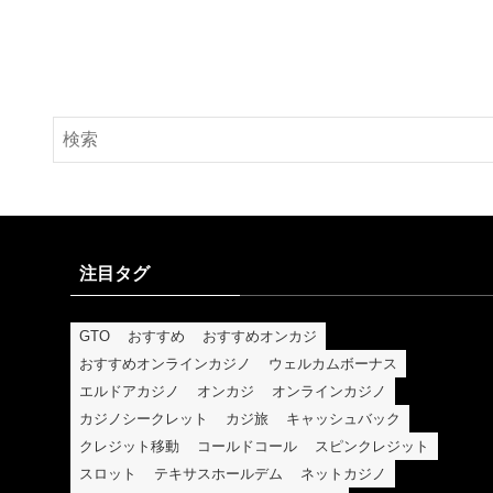
注目タグ
GTO
おすすめ
おすすめオンカジ
おすすめオンラインカジノ
ウェルカムボーナス
エルドアカジノ
オンカジ
オンラインカジノ
カジノシークレット
カジ旅
キャッシュバック
クレジット移動
コールドコール
スピンクレジット
スロット
テキサスホールデム
ネットカジノ