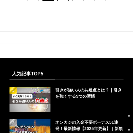
人気記事TOP5
引きが強い人の共通点とは？｜引き
を強くする5つの習慣
オンカジの入金不要ボーナス51連
発！最新情報【2025年更新】｜新規