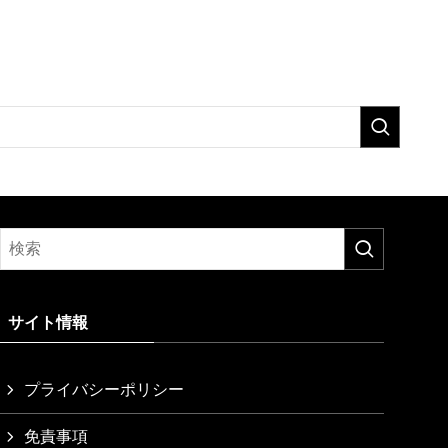
サイト情報
プライバシーポリシー
免責事項