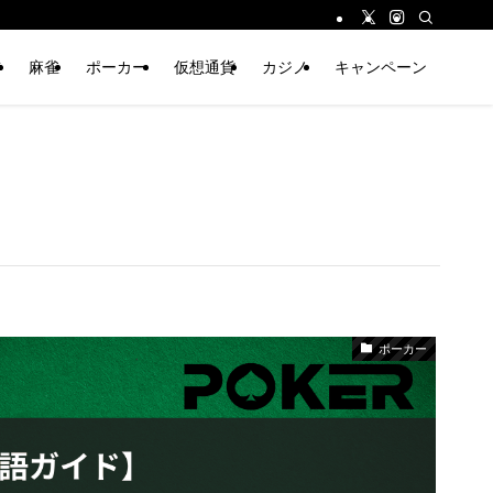
ジ
麻雀
ポーカー
仮想通貨
カジノ
キャンペーン
ポーカー