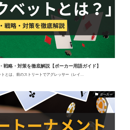
・戦略・対策を徹底解説【ポーカー用語ガイド】
ットとは、前のストリートでアグレッサー（レイ...
ポーカー