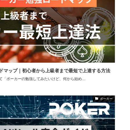
ドマップ｜初心者から上級者まで最短で上達する方法
「ポーカーの勉強してみたいけど、何から始め...
ポーカー