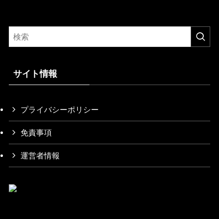
サイト情報
プライバシーポリシー
免責事項
運営者情報