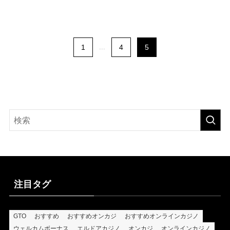
1
...
4
5
注目タグ
GTO
おすすめ
おすすめオンカジ
おすすめオンラインカジノ
ウェルカムボーナス
エルドアカジノ
オンカジ
オンラインカジノ