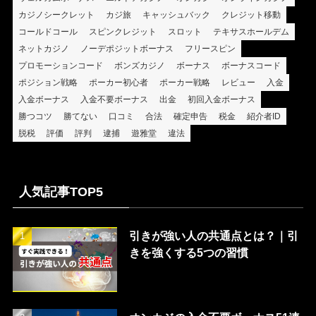
カジノシークレット
カジ旅
キャッシュバック
クレジット移動
コールドコール
スピンクレジット
スロット
テキサスホールデム
ネットカジノ
ノーデポジットボーナス
フリースピン
プロモーションコード
ボンズカジノ
ボーナス
ボーナスコード
ポジション戦略
ポーカー初心者
ポーカー戦略
レビュー
入金
入金ボーナス
入金不要ボーナス
出金
初回入金ボーナス
勝つコツ
勝てない
口コミ
合法
確定申告
税金
紹介者ID
脱税
評価
評判
逮捕
遊雅堂
違法
人気記事TOP5
引きが強い人の共通点とは？｜引
きを強くする5つの習慣