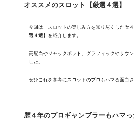
オススメのスロット【厳選４選】
今回は、スロットの楽しみ方を知り尽くした歴４
選４選】
を紹介します。
高配当やジャックポット、グラフィックやサウン
した。
ぜひこれを参考にスロットのプロもハマる面白さ
歴４年のプロギャンブラー
もハマっ