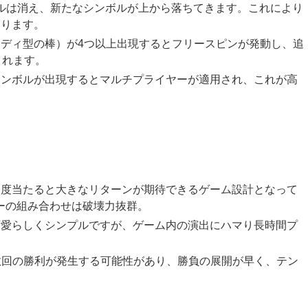
ルは消え、新たなシンボルが上から落ちてきます。これにより
あります。
ディ型の棒）が4つ以上出現するとフリースピンが発動し、追
されます。
ンボルが出現するとマルチプライヤーが適用され、これが高
度当たると大きなリターンが期待できるゲーム設計となって
ーの組み合わせは破壊力抜群。
愛らしくシンプルですが、ゲーム内の演出にハマり長時間プ
数回の勝利が発生する可能性があり、勝負の展開が早く、テン