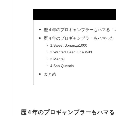
歴４年のプロギャンブラーもハマる！
歴４年のプロギャンブラーもハマった
1.Sweet Bonanza1000
2.Wanted Dead Or a Wild
3.Mental
4.San Quentin
まとめ
歴４年のプロギャンブラーもハマる