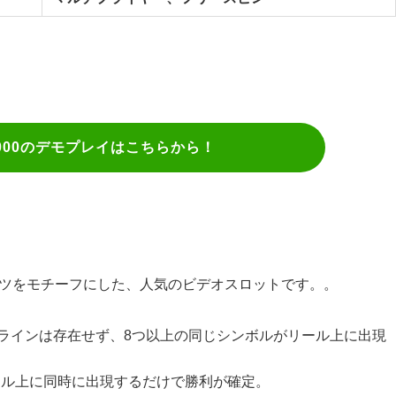
！
za1000のデモプレイはこちらから！
ツをモチーフにした、人気のビデオスロットです。。
イラインは存在せず、8つ以上の同じシンボルがリール上に出現
ル上に同時に出現するだけで勝利が確定。