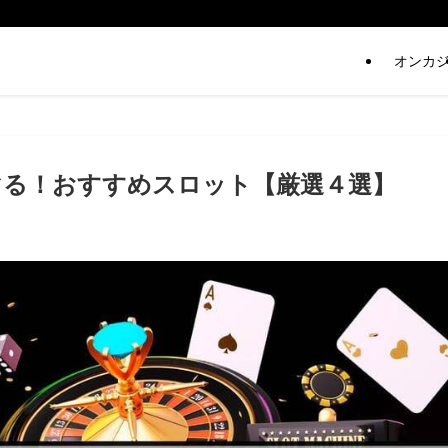
オンカ
マる！おすすめスロット【厳選４選】