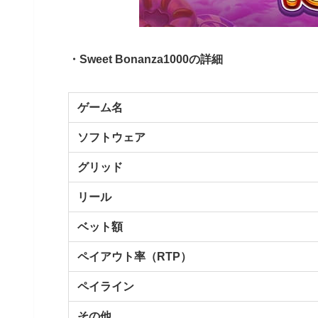
・Sweet Bonanza1000の詳細
ゲーム名
ソフトウェア
グリッド
リール
ベット額
ペイアウト率（RTP）
ペイライン
その他