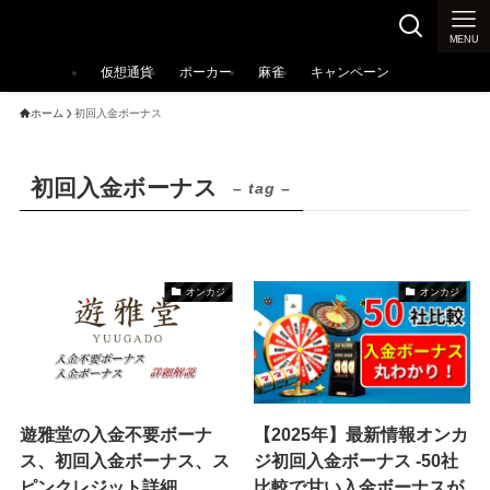
カジノ大辞典
MENU
仮想通貨
ポーカー
麻雀
キャンペーン
ホーム
初回入金ボーナス
初回入金ボーナス
– tag –
オンカジ
オンカジ
遊雅堂の入金不要ボーナ
【2025年】最新情報オンカ
ス、初回入金ボーナス、ス
ジ初回入金ボーナス -50社
ピンクレジット詳細
比較で甘い入金ボーナスが