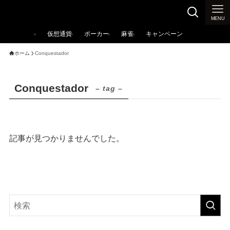
カジノ大辞典
MENU
仮想通貨
ポーカー
麻雀
キャンペーン
ホーム
Conquestador
Conquestador
– tag –
記事が見つかりませんでした。