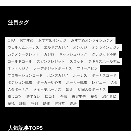
注目タグ
GTO
おすすめ
おすすめオンカジ
おすすめオンラインカジノ
ウェルカムボーナス
エルドアカジノ
オンカジ
オンラインカジノ
カジノシークレット
カジ旅
キャッシュバック
クレジット移動
コールドコール
スピンクレジット
スロット
テキサスホールデム
ネットカジノ
ノーデポジットボーナス
フリースピン
プロモーションコード
ボンズカジノ
ボーナス
ボーナスコード
ポジション戦略
ポーカー初心者
ポーカー戦略
レビュー
入金
入金ボーナス
入金不要ボーナス
出金
初回入金ボーナス
勝つコツ
勝てない
口コミ
合法
確定申告
税金
紹介者ID
脱税
評価
評判
逮捕
遊雅堂
違法
人気記事TOP5