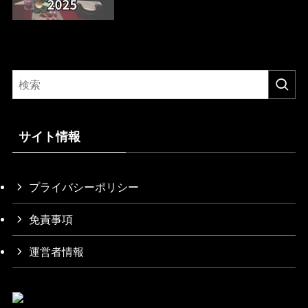
サイト情報
プライバシーポリシー
免責事項
運営者情報