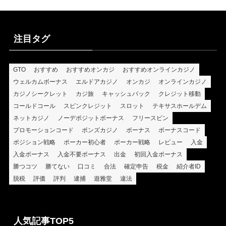
注目タグ
GTO
おすすめ
おすすめオンカジ
おすすめオンラインカジノ
ウェルカムボーナス
エルドアカジノ
オンカジ
オンラインカジノ
カジノシークレット
カジ旅
キャッシュバック
クレジット移動
コールドコール
スピンクレジット
スロット
テキサスホールデム
ネットカジノ
ノーデポジットボーナス
フリースピン
プロモーションコード
ボンズカジノ
ボーナス
ボーナスコード
ポジション戦略
ポーカー初心者
ポーカー戦略
レビュー
入金
入金ボーナス
入金不要ボーナス
出金
初回入金ボーナス
勝つコツ
勝てない
口コミ
合法
確定申告
税金
紹介者ID
脱税
評価
評判
逮捕
遊雅堂
違法
人気記事TOP5