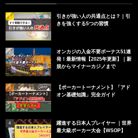
引きが強い人の共通点とは？｜引
きを強くする5つの習慣
オンカジの入金不要ボーナス51連
発！最新情報【2025年更新】｜新
規からマイナーカジノまで
【ポーカートーナメント】「アド
オン基礎知識」完全ガイド
躍進する日本人プレイヤー ｜世界
最大級ポーカー大会【WSOP】