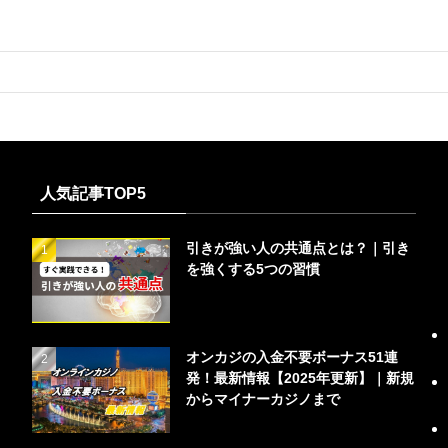
人気記事TOP5
引きが強い人の共通点とは？｜引き
を強くする5つの習慣
オンカジの入金不要ボーナス51連
発！最新情報【2025年更新】｜新規
からマイナーカジノまで