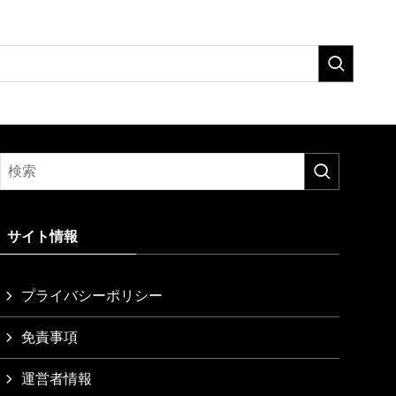
サイト情報
プライバシーポリシー
免責事項
運営者情報