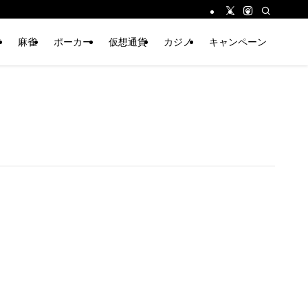
ジ
麻雀
ポーカー
仮想通貨
カジノ
キャンペーン