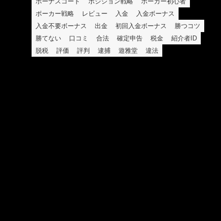
ボーナスコード
ポジション戦略
ポーカー初心者
ポーカー戦略
レビュー
入金
入金ボーナス
入金不要ボーナス
出金
初回入金ボーナス
勝つコツ
勝てない
口コミ
合法
確定申告
税金
紹介者ID
脱税
評価
評判
逮捕
遊雅堂
違法