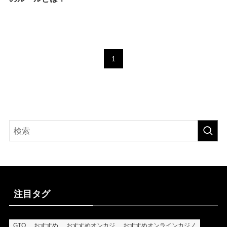
1
注目タグ
GTO
おすすめ
おすすめオンカジ
おすすめオンラインカジノ