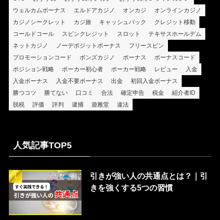
ウェルカムボーナス
エルドアカジノ
オンカジ
オンラインカジノ
カジノシークレット
カジ旅
キャッシュバック
クレジット移動
コールドコール
スピンクレジット
スロット
テキサスホールデム
ネットカジノ
ノーデポジットボーナス
フリースピン
プロモーションコード
ボンズカジノ
ボーナス
ボーナスコード
ポジション戦略
ポーカー初心者
ポーカー戦略
レビュー
入金
入金ボーナス
入金不要ボーナス
出金
初回入金ボーナス
勝つコツ
勝てない
口コミ
合法
確定申告
税金
紹介者ID
脱税
評価
評判
逮捕
遊雅堂
違法
人気記事TOP5
引きが強い人の共通点とは？｜引
きを強くする5つの習慣