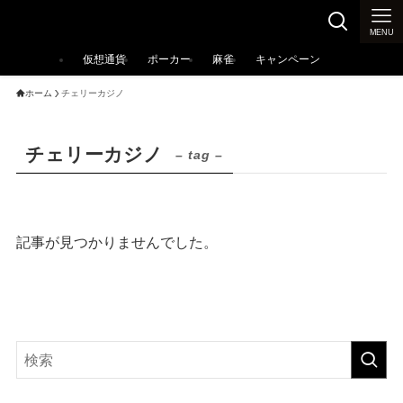
カジノ大辞典
MENU
仮想通貨
ポーカー
麻雀
キャンペーン
ホーム
チェリーカジノ
チェリーカジノ
– tag –
記事が見つかりませんでした。