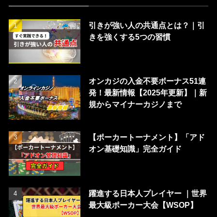
引きが強い人の共通点とは？｜引
きを強くする5つの習慣
オンカジの入金不要ボーナス51連
発！最新情報【2025年更新】｜新
規からマイナーカジノまで
【ポーカートーナメント】「アド
オン基礎知識」完全ガイド
躍進する日本人プレイヤー ｜世界
最大級ポーカー大会【WSOP】